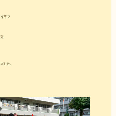
いう事で
緊張
。
きました。