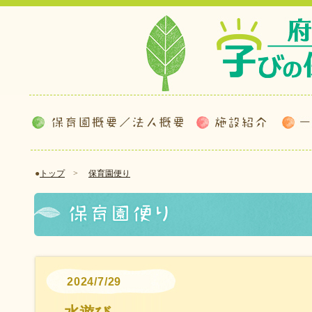
●
トップ
>
保育園便り
2024/7/29