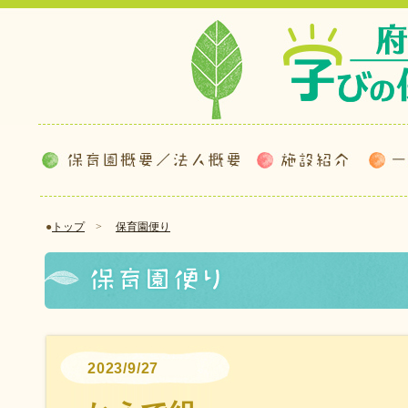
●
トップ
>
保育園便り
2023/9/27