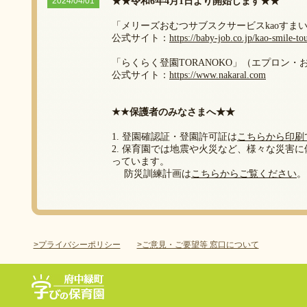
2024/04/01
★★令和6年4月1日より開始します★★
「メリーズおむつサブスクサービスkaoすま
公式サイト：
https://baby-job.co.jp/kao-smile-to
「らくらく登園TORANOKO」（エプロン・
公式サイト：
https://www.nakaral.com
★★保護者のみなさまへ★★
1. 登園確認証・登園許可証は
こちらから印刷
2. 保育園では地震や火災など、様々な災害
っています。
防災訓練計画は
こちらからご覧ください
。
>プライバシーポリシー
>ご意見・ご要望等 窓口について