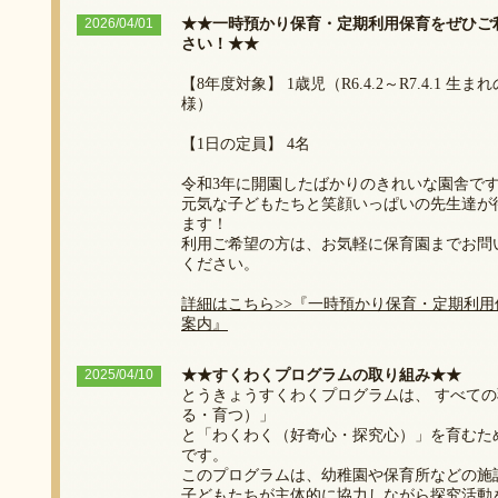
2026/04/01
★★一時預かり保育・定期利用保育をぜひご
さい！★★
【8年度対象】 1歳児（R6.4.2～R7.4.1 生ま
様）
【1日の定員】 4名
令和3年に開園したばかりのきれいな園舎で
元気な子どもたちと笑顔いっぱいの先生達が
ます！
利用ご希望の方は、お気軽に保育園までお問
ください。
詳細はこちら>>『一時預かり保育・定期利用
案内』
2025/04/10
★★すくわくプログラムの取り組み★★
とうきょうすくわくプログラムは、 すべて
る・育つ）」
と「わくわく（好奇心・探究心）」を育むた
です。
このプログラムは、幼稚園や保育所などの施
子どもたちが主体的に協力しながら探究活動