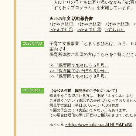
一人ひとりの子どもに寄り添いながら心の育
「すくわくプログラム」を実施しています。
★2025年度 活動報告書
>けやき組①
>けやき組②
>けやき組③
>かえで組①
>かえで組②
>すもも組
2026/04/30
子育て支援事業「とまりぎひろば」５月、６
案内です。
保育所体験ご希望の方はこちらをご覧くださ
>>『保育園であそぼう 5月号』
>>『保育園であそぼう 6月号』
>>『保育園であそぼう 8月号』
2026/04/01
【令和８年度 園見学のご予約について】
園見学をご希望される方は、下記「ホイシル」より
ご連絡ください（電話での受付は行なっておりませ
園見学実施日：平日 10:00～より30分程度
※園の予定により実施ができない日もあります。
その場合は返信の際に日程のご相談をさせていただ
ホイシル
>>https://www.hoicil.com/f/LNUFhM1cI3tl